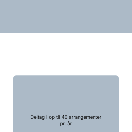
Deltag i op til 40 arrangementer
pr. år