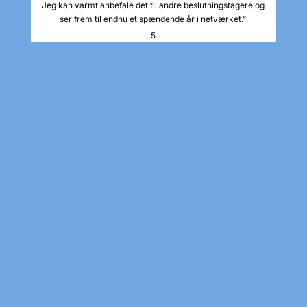
Jeg kan varmt anbefale det til andre beslutningstagere og
ser frem til endnu et spændende år i netværket."
5