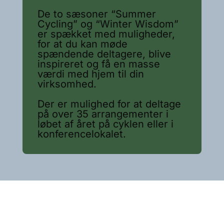
De to sæsoner “Summer
Cycling” og “Winter Wisdom”
er spækket med muligheder,
for at du kan møde
spændende deltagere, blive
inspireret og få en masse
værdi med hjem til din
virksomhed.
Der er mulighed for at deltage
på over 35 arrangementer i
løbet af året på cyklen eller i
konferencelokalet.