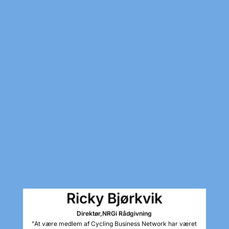
Ricky Bjørkvik
Direktør,
NRGi Rådgivning
"At være medlem af Cycling Business Network har været