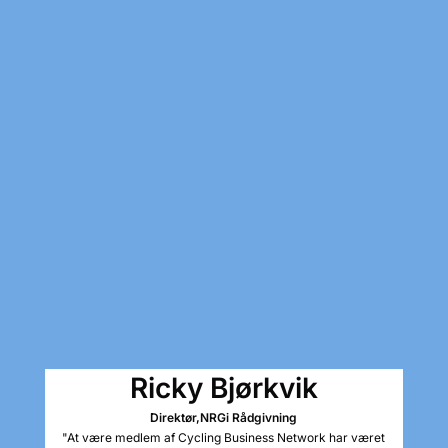
Ricky Bjørkvik
Direktør,
NRGi Rådgivning
"At være medlem af Cycling Business Network har været