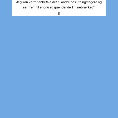
Jeg kan varmt anbefale det til andre beslutningstagere og
ser frem til endnu et spændende år i netværket."
5