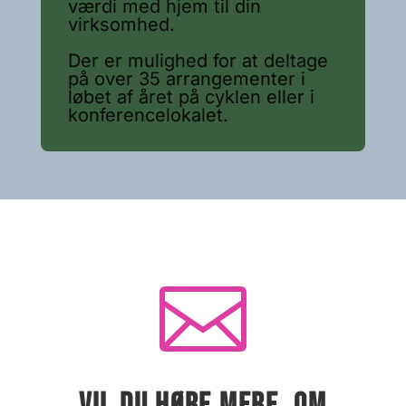
værdi med hjem til din
virksomhed.
Der er mulighed for at deltage
på over 35 arrangementer i
løbet af året på cyklen eller i
konferencelokalet.

VIL DU HØRE MERE, OM