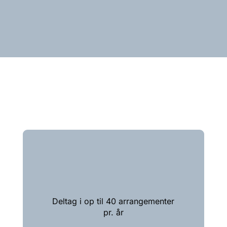
Deltag i op til 40 arrangementer
pr. år