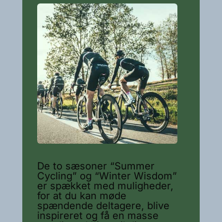
De to sæsoner “Summer
Cycling” og “Winter Wisdom”
er spækket med muligheder,
for at du kan møde
spændende deltagere, blive
inspireret og få en masse