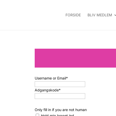
FORSIDE
BLIV MEDLEM
Username or Email
*
Adgangskode
*
Only fill in if you are not human
Hold mig logget ind